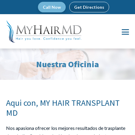
Skip
Call Now
Get Directions
to
content
Me
To
Nuestra Oficinia
Aqui con, MY HAIR TRANSPLANT
MD
Nos apasiona ofrecer los mejores resultados de trasplante