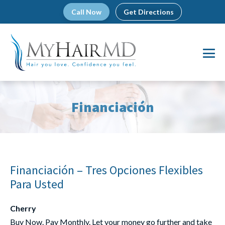
Skip
Call Now
Get Directions
to
content
Me
To
Financiación
Financiación – Tres Opciones Flexibles
Para Usted
Cherry
Buy Now. Pay Monthly. Let your money go further and take